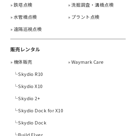
»
鉄塔点検
»
洗掘調査・溝橋点検
»
水管橋点検
»
プラント点検
»
遠隔巡視点検
販売レンタル
»
機体販売
»
Waymark Care
└
Skydio R10
└
Skydio X10
└
Skydio 2+
└
Skydio Dock for X10
└
Skydio Dock
└
Build Flyer