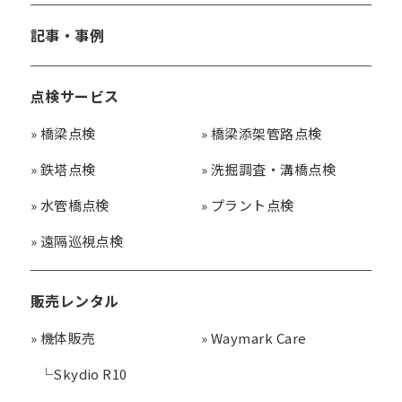
記事・事例
点検サービス
»
橋梁点検
»
橋梁添架管路点検
»
鉄塔点検
»
洗掘調査・溝橋点検
»
水管橋点検
»
プラント点検
»
遠隔巡視点検
販売レンタル
»
機体販売
»
Waymark Care
└
Skydio R10