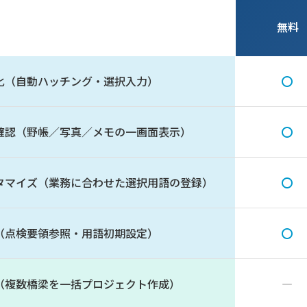
無料
〇
化（自動ハッチング・選択入力）
〇
確認（野帳／写真／メモの一画面表示）
〇
タマイズ（業務に合わせた選択用語の登録）
〇
（点検要領参照・用語初期設定）
（複数橋梁を一括プロジェクト作成）
―