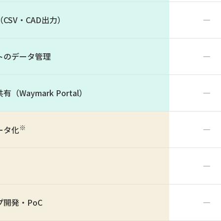
CSV・CAD出力）
―
トのデータ管理
―
Waymark Portal）
―
※
―
ータ化
―
開発・PoC
―