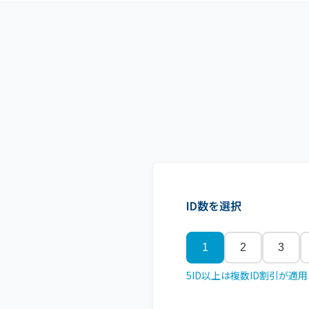
ID数を選択
1
2
3
5ID以上は複数ID割引が適