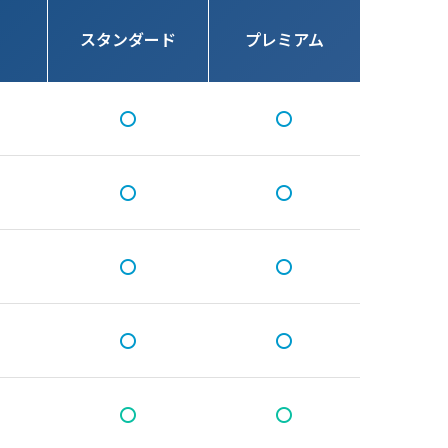
スタンダード
プレミアム
〇
〇
〇
〇
〇
〇
〇
〇
〇
〇